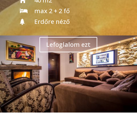
max 2 + 2 fő

Erdőre néző

Lefoglalom ezt