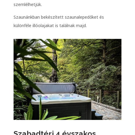
Szaunánkban bekészített szaunalepedőket és
különféle illóolajakat is találnak majd.
Szabadtéri 4 évszakos
jacuzzi a fák alatt