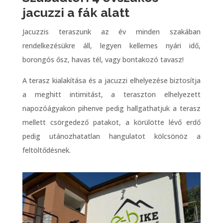
Jacuzzis teraszunk az év minden szakában
rendelkezésükre áll, legyen kellemes nyári idő,
borongós ősz, havas tél, vagy bontakozó tavasz!
A terasz kialakítása és a jacuzzi elhelyezése biztosítja
a meghitt intimitást, a teraszton elhelyezett
napozóágyakon pihenve pedig hallgathatjuk a terasz
mellett csörgedező patakot, a körülötte lévő erdő
pedig utánozhatatlan hangulatot kölcsönöz a
feltöltődésnek.