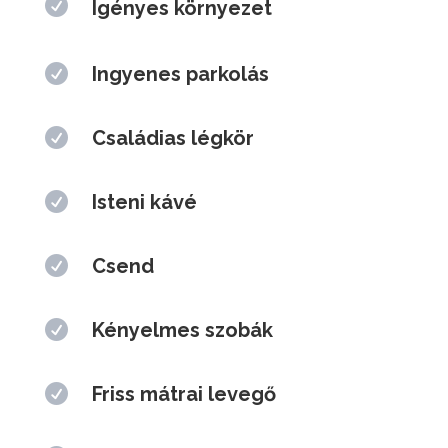

Ingyenes parkolás

Családias légkör

Isteni kávé

Csend

Kényelmes szobák

Friss mátrai levegő

Csodás reggeli