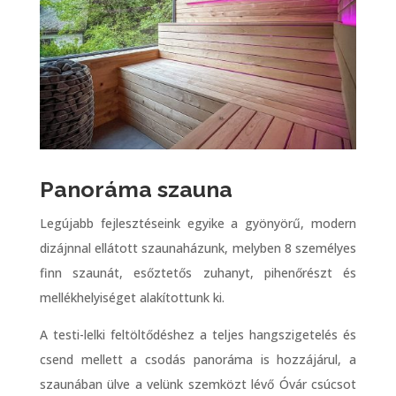
Panoráma szauna
Legújabb fejlesztéseink egyike a gyönyörű, modern
dizájnnal ellátott szaunaházunk, melyben 8 személyes
finn szaunát, esőztetős zuhanyt, pihenőrészt és
mellékhelyiséget alakítottunk ki.
A testi-lelki feltöltődéshez a teljes hangszigetelés és
csend mellett a csodás panoráma is hozzájárul, a
szaunában ülve a velünk szemközt lévő Óvár csúcsot
szemlélhetjük.