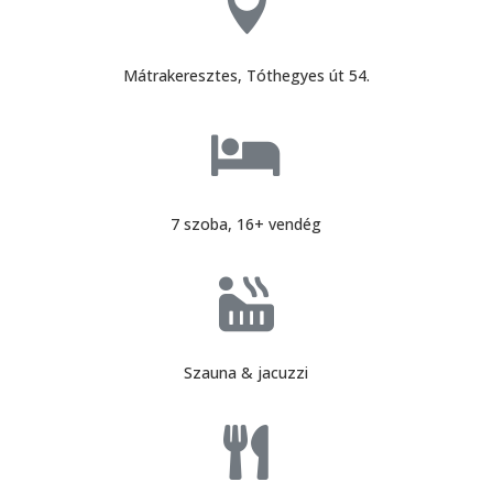

Mátrakeresztes, Tóthegyes út 54.

7 szoba, 16+ vendég

Szauna & jacuzzi
