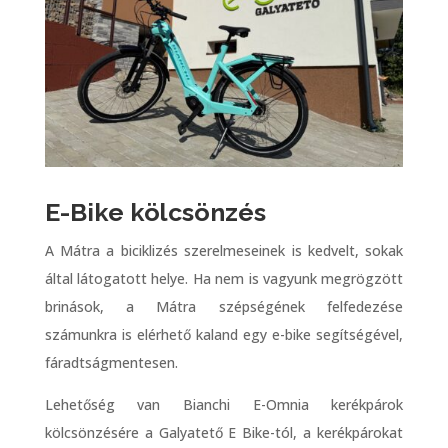
E-Bike kölcsönzés
A Mátra a biciklizés szerelmeseinek is kedvelt, sokak
által látogatott helye. Ha nem is vagyunk megrögzött
brinások, a Mátra szépségének felfedezése
számunkra is elérhető kaland egy e-bike segítségével,
fáradtságmentesen.
Lehetőség van Bianchi E-Omnia kerékpárok
kölcsönzésére a Galyatető E Bike-tól, a kerékpárokat
igény esetén le is szállítják hozzánk, így már csak