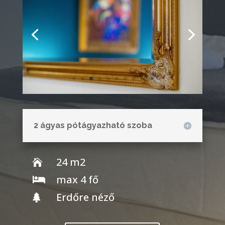
2 ágyas pótágyazható szoba
24 m2

max 4 fő

Erdőre néző

Lefoglalom ezt