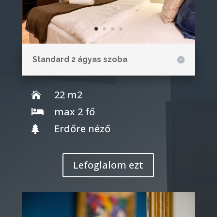
Standard 2 ágyas szoba
22 m2

max 2 fő

Erdőre néző

Lefoglalom ezt