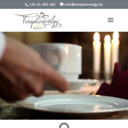
+36-32-460-460
info@templomvolgy.hu
Videólejátszó