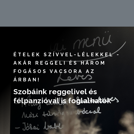
ÉTELEK SZÍVVEL-LÉLEKKEL -
AKÁR REGGELI ÉS HÁROM
FOGÁSOS VACSORA AZ
ÁRBAN!
Szobáink reggelivel és
félpanzióval is foglalhatók