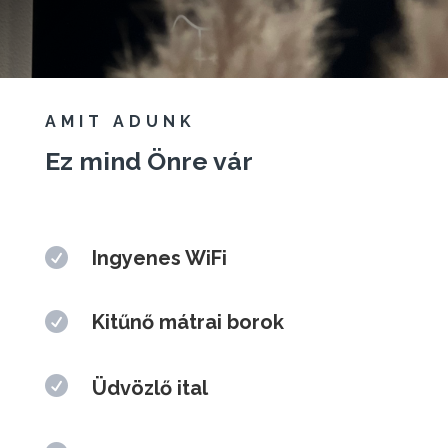
AMIT ADUNK
Ez mind Önre vár

Ingyenes WiFi

Kitűnő mátrai borok

Üdvözlő ital

Igényes környezet