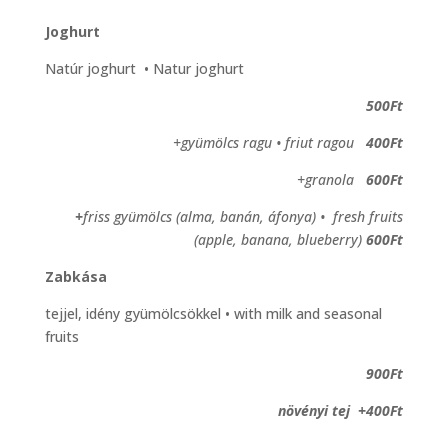
Joghurt
Natúr joghurt • Natur joghurt
500Ft
+gyümölcs ragu • friut ragou
400Ft
+granola
600Ft
+
friss gyümölcs (alma, banán, áfonya) • fresh fruits
(apple, banana,
blueberry)
600Ft
Zabkása
tejjel, idény gyümölcsökkel • with milk and seasonal
fruits
900Ft
növényi tej +400Ft