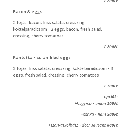
1.200Ft
Bacon & eggs
2 tojás, bacon, friss saláta, dresszing,
koktélparadicsom • 2 eggs, bacon, fresh salad,
dressing, cherry tomatoes
1.200Ft
Rántotta • scrambled eggs
3 tojás, friss saláta, dresszing, koktélparadicsom • 3
eggs, fresh salad, dressing, cherry tomatoes
1.200Ft
opciók:
+hagyma • onion
300Ft
+sonka • ham
500Ft
+szarvaskolbász • deer sausage
800Ft