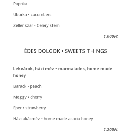
Paprika
Uborka • cucumbers
Zeller szár • Celery stem
1.000Ft
ÉDES DOLGOK • SWEETS THINGS
Lekvárok, házi méz • marmalades, home made
honey
Barack • peach
Meggy • cherry
Eper • strawberry
Házi akácméz • home made acacia honey
1.200Ft