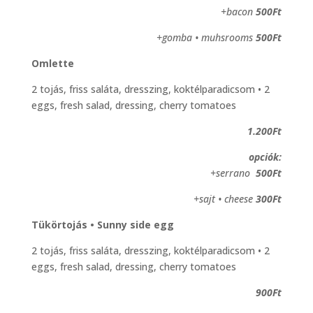
+bacon
500Ft
+gomba • muhsrooms
500Ft
Omlette
2 tojás, friss saláta, dresszing, koktélparadicsom • 2
eggs, fresh salad, dressing, cherry tomatoes
1.200Ft
opciók:
+serrano
500Ft
+sajt • cheese
300Ft
Tükörtojás • Sunny side egg
2 tojás, friss saláta, dresszing, koktélparadicsom • 2
eggs, fresh salad, dressing, cherry tomatoes
900Ft