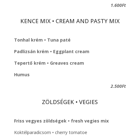
1.600Ft
KENCE MIX • CREAM AND PASTY MIX
Tonhal krém • Tuna paté
Padlizsán krém • Eggplant cream
Tepertő krém • Greaves cream
Humus
2.500Ft
ZÖLDSÉGEK • VEGIES
Friss vegyes zöldségek • fresh vegies mix
Koktélparadicsom • cherry tomatoe