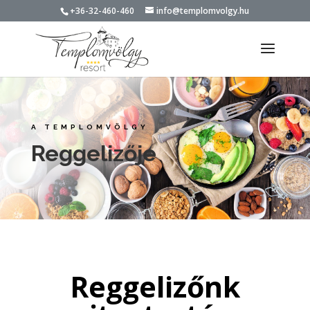
+36-32-460-460
info@templomvolgy.hu
A TEMPLOMVÖLGY
Reggelizője
Reggelizőnk