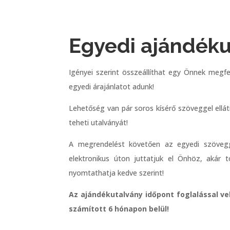
Egyedi ajándéku
Igényei szerint összeállíthat egy Önnek megfe
egyedi árajánlatot adunk!
Lehetőség van pár soros kísérő szöveggel ellá
teheti utalványát!
A megrendelést követően az egyedi szövegge
elektronikus úton juttatjuk el Önhöz, akár to
nyomtathatja kedve szerint!
Az ajándékutalvány időpont foglalással ve
számított 6 hónapon belül!