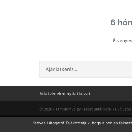
6 hó
Érvénye
Ajánlatkérés...
Adatvédelmi nyilatkozat
ⓒ 2020 - Templomvölgy Resort Butik Hotel - a Stílusos 
Kedves Látogató! Tájékoztatjuk, hogy a honlap felhas