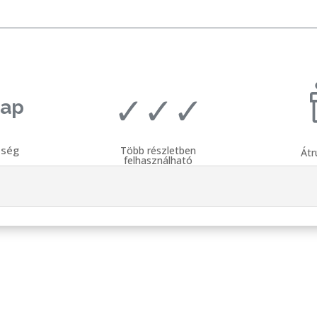
✓✓✓
nap
sség
Több részletben
Átr
felhasználható