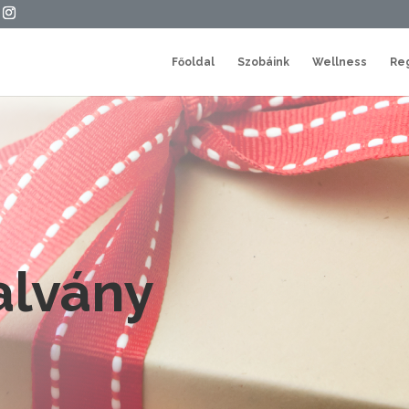
Főoldal
Szobáink
Wellness
Re
alvány