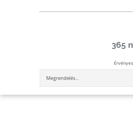
365 
Érvénye
Megrendelés...