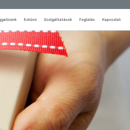
ggelizőnk
Esküvő
Szolgáltatások
Foglalás
Kapcsolat