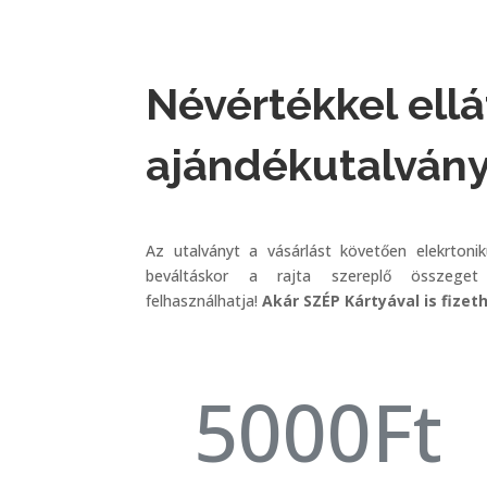
Névértékkel ellá
ajándékutalván
Az utalványt a vásárlást követően elekrtoni
beváltáskor a rajta szereplő összege
felhasználhatja!
Akár SZÉP Kártyával is fizet
5000Ft