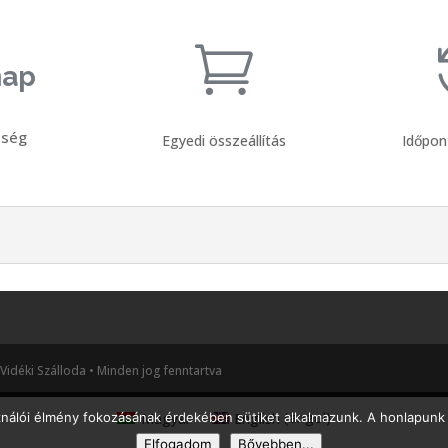

nap
sség
Egyedi összeállítás
Időpon
Vidéki Szálloda • Minden jog fenntartva
Magyar
English
(
angol
)
ználói élmény fokozásának érdekében sütiket alkalmazunk. A honlapunk 
Elfogadom
Bővebben...