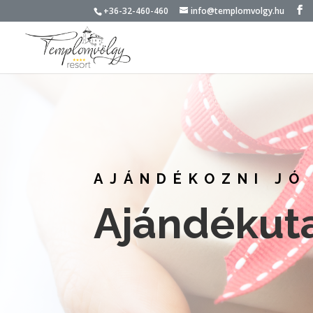
+36-32-460-460
info@templomvolgy.hu
AJÁNDÉKOZNI JÓ
Ajándékut