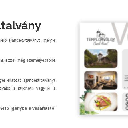
talvány
lelő ajándékutalványt, melyre
tni, ezzel még személyesebbé
l ellátott ajándékutalványt
vább is küldheti, vagy ki is
hető igénybe a vásárlástól