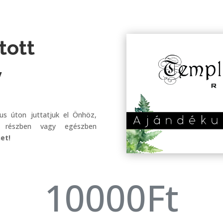
tott
y
kus úton juttatjuk el Önhöz,
t részben vagy egészben
het!
10000Ft