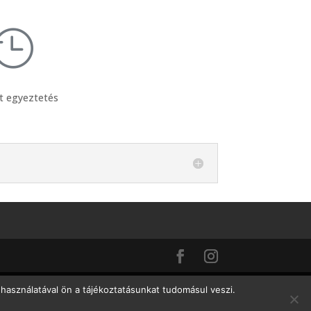

t egyeztetés
használatával ön a tájékoztatásunkat tudomásul veszi.