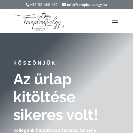
+36-32-460-460
info@templomvolgy.hu
KÖSZÖNJÜK!
Az űrlap
kitöltése
sikeres volt!
Kollégánk hamarosan felveszi Önnel a