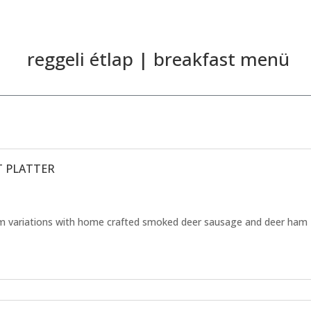
reggeli étlap | breakfast menü
T PLATTER
am variations with home crafted smoked deer sausage and deer ham