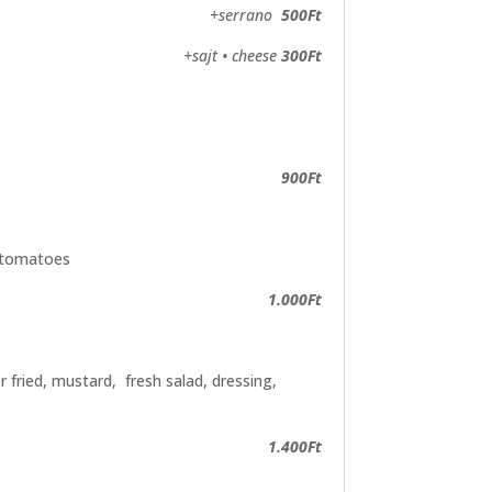
+serrano
500Ft
+sajt • cheese
300Ft
900Ft
y tomatoes
1.000Ft
or fried, mustard, fresh salad, dressing,
1.400Ft