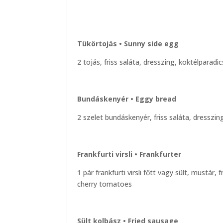
Tükörtojás • Sunny side egg
2 tojás, friss saláta, dresszing, koktélparad
Bundáskenyér • Eggy bread
2 szelet bundáskenyér, friss saláta, dresszi
Frankfurti virsli • Frankfurter
1 pár frankfurti virsli főtt vagy sült, mustár,
cherry tomatoes
Sült kolbász • Fried sausage