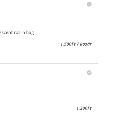
escent roll in bag
1.500Ft / kosár
1.200Ft