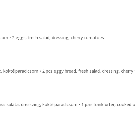
icsom • 2 eggs, fresh salad, dressing, cherry tomatoes
ng, koktélparadicsom • 2 pcs eggy bread, fresh salad, dressing, cherr
 friss saláta, dresszing, koktélparadicsom • 1 pair frankfurter, cooked 