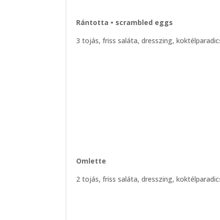
Rántotta • scrambled eggs
3 tojás, friss saláta, dresszing, koktélparad
Omlette
2 tojás, friss saláta, dresszing, koktélparad