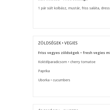
1 pár sült kolbász, mustár, friss saláta, dre
ZÖLDSÉGEK • VEGIES
Friss vegyes zöldségek • fresh vegies m
Koktélparadicsom • cherry tomatoe
Paprika
Uborka • cucumbers