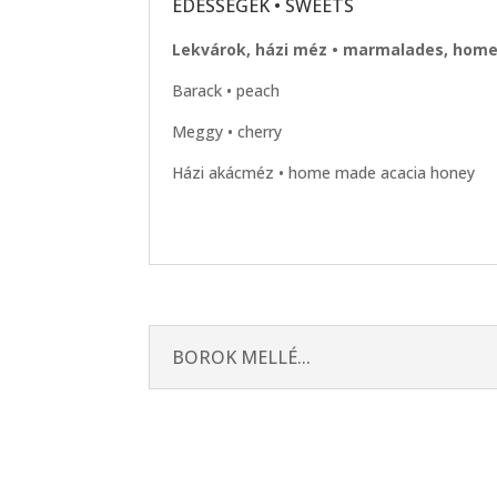
ÉDESSÉGEK • SWEETS
Lekvárok, házi méz • marmalades, hom
Barack • peach
Meggy • cherry
Házi akácméz • home made acacia honey
BOROK MELLÉ...