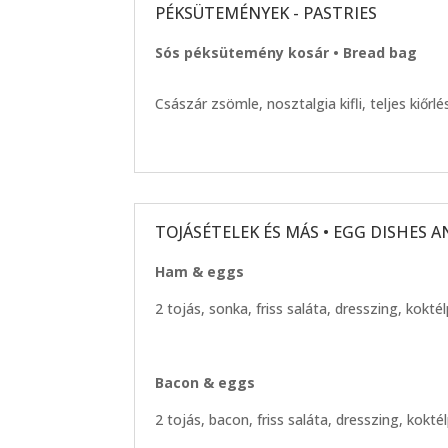
PÉKSÜTEMÉNYEK - PASTRIES
Sós péksütemény kosár • Bread bag
Császár zsömle, nosztalgia kifli, teljes kiőrl
TOJÁSÉTELEK ÉS MÁS • EGG DISHES 
Ham & eggs
2 tojás, sonka, friss saláta, dresszing, kok
Bacon & eggs
2 tojás, bacon, friss saláta, dresszing, kokt