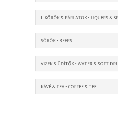
LIKŐRÖK & PÁRLATOK • LIQUERS & SP
SÖRÖK • BEERS
VIZEK & ÜDÍTŐK • WATER & SOFT DR
KÁVÉ & TEA • COFFEE & TEE