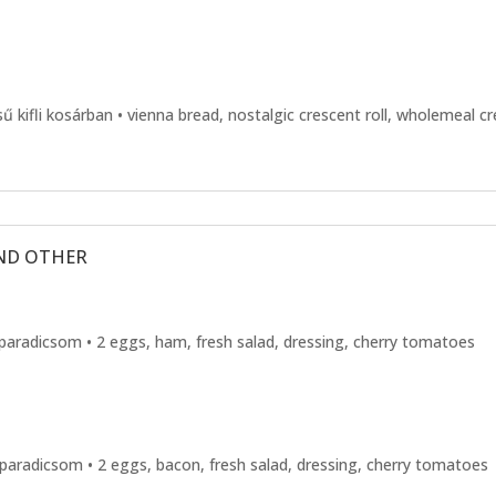
ésű kifli kosárban • vienna bread, nostalgic crescent roll, wholemeal cr
AND OTHER
télparadicsom • 2 eggs, ham, fresh salad, dressing, cherry tomatoes
élparadicsom • 2 eggs, bacon, fresh salad, dressing, cherry tomatoes