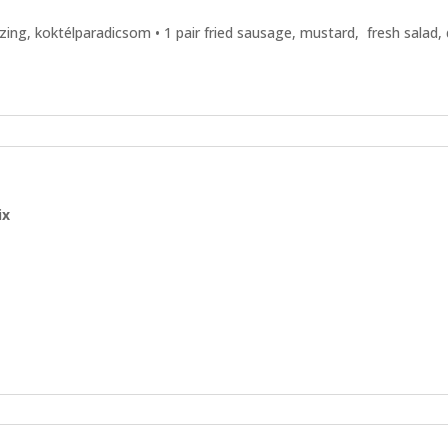
sszing, koktélparadicsom • 1 pair fried sausage, mustard, fresh salad
ix